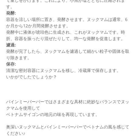
て重しをかけます。これにより、小魚が塩とともに圧縮されま
す。
発酵:
容器を涼しい場所に置き、発酵させます。ヌックマムは通常、6
か月から12か月間発酵させます。
発酵中に液体が琥珀色に生成され、これがヌックマムです。時
折、容器を振ったり混ぜたりして、均一な発酵を促進します。
濾過:
発酵が完了したら、ヌックマムを濾過して細かい粒子や固体を取
り除きます。
保存:
清潔な密封容器にヌックマムを移し、冷蔵庫で保存します。
いかがでしたでしょうか？
バインミーバーバーではさまざまな具材に絶妙なバランスでヌッ
クマムを使用して
ベトナムサイゴンの地元の味を再現しています。
奥深いヌックマムとバインミーバーバーでベトナムの風を感じて
ください♪