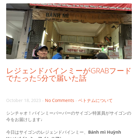
レジェンドバインミーがGRABフード
でたった5分で届いた話
October 18, 2023
-
No Comments
-
ベトナムについて
シンチャオ！バインミーバーバーのサイゴン特派員がサイゴンの
今をお届けします♩
今日はサイゴンのレジェンドバインミー、
Bánh mì Huỳnh