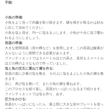
手順:
小魚の準備:
小魚をよく洗って内臓を取り除きます。鱗を残すか取るかは好み
に応じて決めてください。
小魚を塩と混ぜ、均一に塩をまぶします。小魚が十分に塩で覆わ
れるようにしましょう。
容器の準備:
大きな密閉容器（壺や樽など）を使用します。この容器は酸素が
入らないように密閉できる必要があります。
ファンティエットでは３メートルほどの高さ、直径も２メートル
ほどの樽のようなもので作っていました。
塩と魚の交互に重ねて層を作る:
容器の底に少量の塩を敷き、その上に塩をまぶした小魚の層を敷
きます。
次に、再び塩を敷いて、また小魚の層を重ねます。
このプロセスを繰り返し、容器がいっぱいになるまで続けます。
ファンティエットでは塩も作り、あす。
圧力をかける:
容器がいっぱいになったら、最上部に大きな岩やプレートを使っ