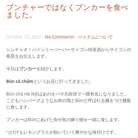
ブンチャーではなくブンカーを食べ
ました。
October 17, 2023
-
No Comments
-
ベトナムについて
シンチャオ！バインミーバーバーサイゴン特派員からサイゴンの
風景をお伝えします。
今日は
ブンカー
を紹介します。
Bún cá chấm
というお店に行ってきました。
Bún chả Hà Nộiはあのオバマ大統領で一躍有名になりました。
こどもハンバーグようなお肉の塊とBúnと呼ばれる麺をつけ麺風
に食します。
ブンカーはBúnにあげた魚や魚の練り物を一緒に食します。
つけ汁もレモングラスが効いていて爽やかな味付けです。