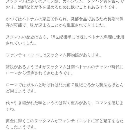
ヌックマムは多くのアミノ酸、カルシウム、タンパク質を含んで
おり、漁師などが体を温めるために飲むこともあるそうです。
かつてはベトナムの家庭で作られ、発酵食品であるため長期間保
存が可能で、味が深まることから重宝されてきました。
ヌクマムの歴史は古く、18世紀後半には既にベトナム料理に使用
されていました。
ファンティエットにはヌックマム博物館があります。
諸説があるようですがヌックマムは南ベトナムのチャンパ時代に
ローマから伝承されてきたようです。
ローマではガルムと呼ばれは紀元前７世紀ごろから製法もほとん
ど同じようです。
代々引き継がれた味というのは深く重みがあり、ロマンを感じま
すね。
黄金に輝くこのヌックマムがファンティエットに富と繁栄をもた
らしたようです。