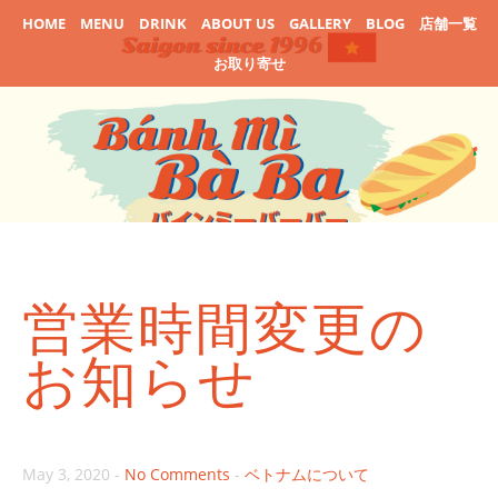
HOME
MENU
DRINK
ABOUT US
GALLERY
BLOG
店舗一覧
お取り寄せ
営業時間変更の
お知らせ
May 3, 2020
-
No Comments
-
ベトナムについて